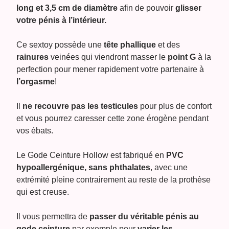
long et 3,5 cm de diamètre
afin de pouvoir
glisser
votre pénis à l’intérieur.
Ce sextoy possède une
tête phallique
et des
rainures
veinées qui viendront masser le
point G
à la
perfection pour mener rapidement votre partenaire à
l’orgasme
!
Il
ne recouvre pas les testicules
pour plus de confort
et vous pourrez caresser cette zone érogène pendant
vos ébats.
Le Gode Ceinture Hollow est fabriqué en
PVC
hypoallergénique, sans phthalates
, avec une
extrémité pleine contrairement au reste de la prothèse
qui est creuse.
Il vous permettra de
passer du véritable pénis au
gode ceinture
par exemple pour
varier les