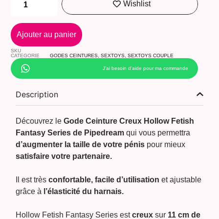
Wishlist
Ajouter au panier
SKU
CATEGORIE
GODES CEINTURES
,
SEXTOYS
,
SEXTOYS COUPLE
J’ai besoin d’aide pour ma commande
Description
Découvrez le
Gode Ceinture Creux Hollow Fetish
Fantasy Series de Pipedream
qui vous permettra
d’augmenter la taille
de votre pénis
pour mieux
satisfaire votre partenaire.
Il est très
confortable, facile d’utilisation
et ajustable
grâce à
l’élasticité du harnais.
Hollow Fetish Fantasy Series est
creux
sur
11 cm de