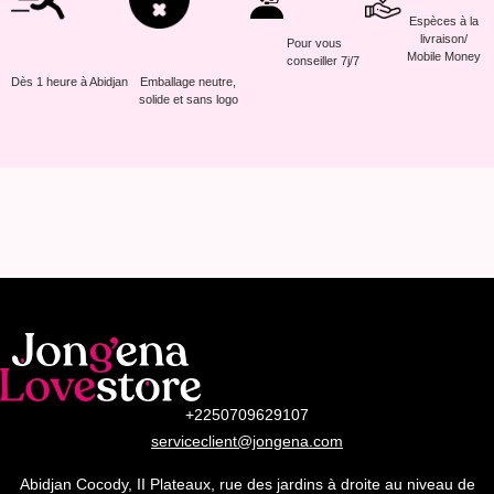
Espèces à la
livraison/
Pour vous
Mobile Money
conseiller 7j/7
Dès 1 heure à Abidjan
Emballage neutre,
solide et sans logo
+2250709629107
serviceclient@jongena.com
Abidjan Cocody, II Plateaux, rue des jardins à droite au niveau de