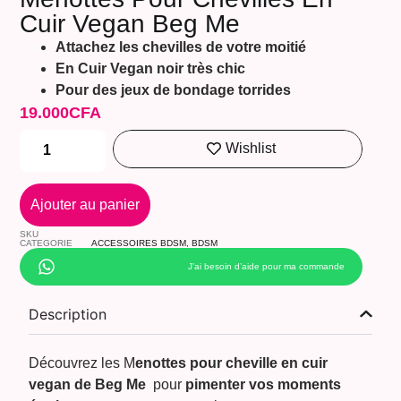
Cuir Vegan Beg Me
Attachez les chevilles de votre moitié
En Cuir Vegan noir très chic
Pour des jeux de bondage torrides
19.000
CFA
Wishlist
Ajouter au panier
SKU
CATEGORIE
ACCESSOIRES BDSM
,
BDSM
J’ai besoin d’aide pour ma commande
Description
Découvrez les M
enottes pour cheville en cuir
vegan
de Beg Me
pour
pimenter vos moments