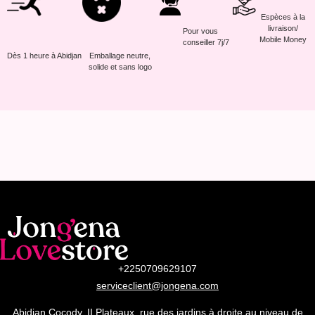
Espèces à la
livraison/
Pour vous
Mobile Money
conseiller 7j/7
Dès 1 heure à Abidjan
Emballage neutre,
solide et sans logo
+2250709629107
serviceclient@jongena.com
Abidjan Cocody, II Plateaux, rue des jardins à droite au niveau de