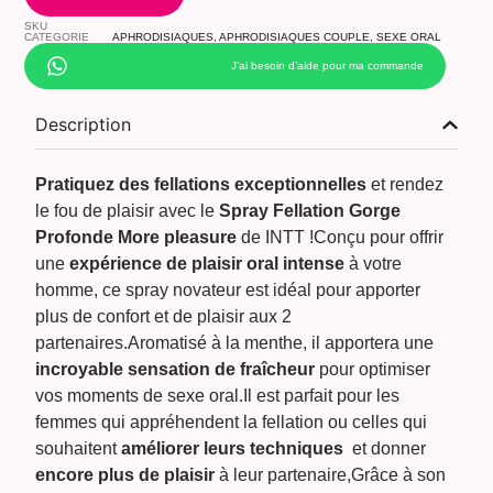
SKU
CATEGORIE
APHRODISIAQUES
,
APHRODISIAQUES COUPLE
,
SEXE ORAL
J’ai besoin d’aide pour ma commande
Description
Pratiquez des fellations exceptionnelles
et rendez
le fou de plaisir avec le
Spray Fellation Gorge
Profonde More pleasure
de INTT !Conçu pour offrir
une
expérience de plaisir oral intense
à votre
homme, ce spray novateur est idéal pour apporter
plus de confort et de plaisir aux 2
partenaires.Aromatisé à la menthe, il apportera une
incroyable sensation de fraîcheur
pour optimiser
vos moments de sexe oral.Il est parfait pour les
femmes qui appréhendent la fellation ou celles qui
souhaitent
améliorer leurs techniques
et donner
encore plus de plaisir
à leur partenaire,Grâce à son