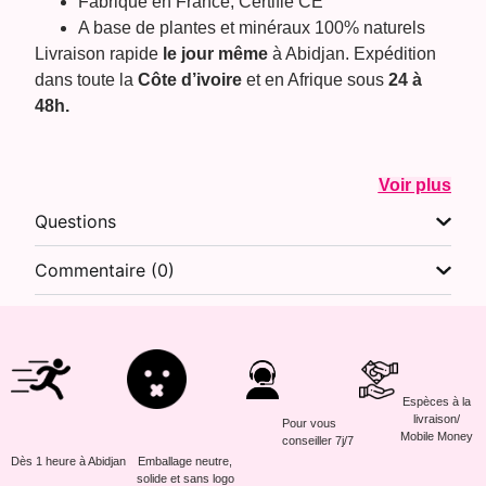
Fabriqué en France, Certifié CE
A base de plantes et minéraux 100% naturels
Livraison rapide
le jour même
à Abidjan. Expédition
dans toute la
Côte d’ivoire
et en Afrique sous
24 à
48h.
Voir plus
Questions
Commentaire (0)
Espèces à la
livraison/
Pour vous
Mobile Money
conseiller 7j/7
Dès 1 heure à Abidjan
Emballage neutre,
solide et sans logo