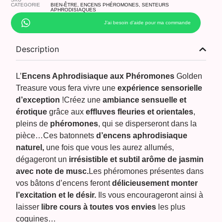
CATEGORIE
BIEN-ÊTRE
,
ENCENS PHÉROMONES
,
SENTEURS
APHRODISIAQUES
J’ai besoin d’aide pour ma commande
Description
L’
Encens Aphrodisiaque aux Phéromones
Golden
Treasure vous fera vivre une
expérience sensorielle
d’exception
!Créez une
ambiance sensuelle et
érotique
grâce aux
effluves fleuries et orientales
,
pleins de
phéromones
, qui se disperseront dans la
pièce…Ces batonnets
d’encens aphrodisiaque
naturel,
une fois que vous les aurez allumés,
dégageront un
irrésistible et subtil arôme de jasmin
avec note de musc.
Les phéromones présentes dans
vos bâtons d’encens feront
délicieusement monter
l’excitation et le désir.
Ils vous encourageront ainsi à
laisser
libre cours à toutes vos envies
les plus
coquines…