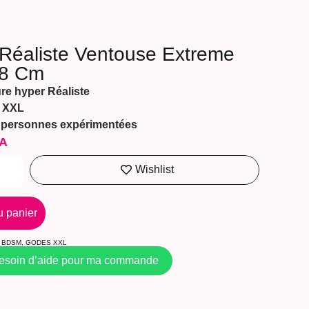
Réaliste Ventouse Extreme
8 Cm
re hyper Réaliste
e XXL
 personnes expérimentées
A
Wishlist
u panier
BDSM
,
GODES XXL
besoin d’aide pour ma commande