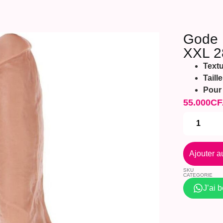
Gode 
XXL 2
Textu
Taill
Pour
55.000
CF
Ajouter a
SKU
CATEGORIE
J’ai 