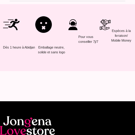
Espèces à la
livraison/
Pour vous
Mobile Money
conseiller 7j/7
Dès 1 heure à Abidjan
Emballage neutre,
solide et sans logo