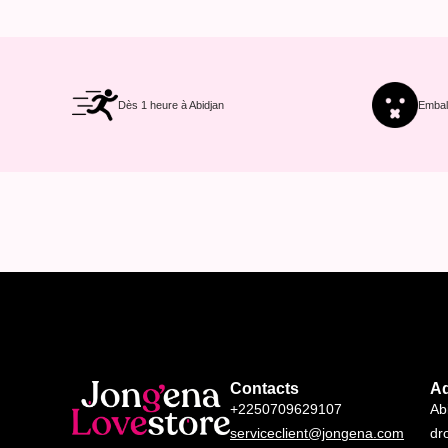
Dès 1 heure à Abidjan
Emball
Contacts
A
+2250709629107
Ab
serviceclient@jongena.com
dr