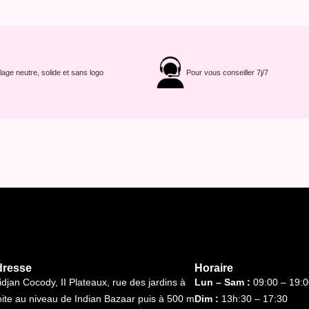
age neutre, solide et sans logo
Pour vous conseiller 7j/7
dresse
Horaire
idjan Cocody, II Plateaux, rue des jardins à
Lun – Sam :
09:00 – 19:0
oite au niveau de Indian Bazaar puis à 500 m
Dim :
13h:30 – 17:30