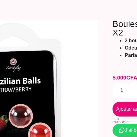
Boules
X2
2 bou
Odeu
Parfa
5.000
CF
Ajouter a
SKU
CATEGORIE
J’ai 