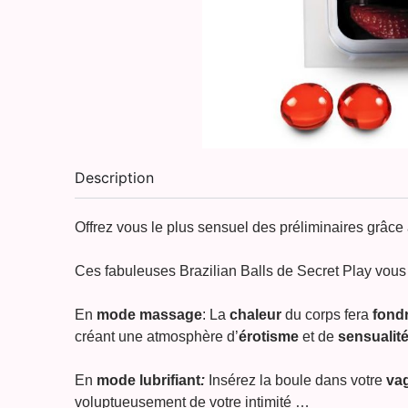
Description
Offrez vous le plus sensuel des préliminaires grâce a
Ces
fabuleuses Brazilian Balls de Secret Play vous
En
mode massage
:
La
chaleur
du corps fera
fondr
créant une atmosphère d’
érotisme
et de
sensualit
En
mode lubrifiant
:
Insérez la boule dans votre
va
voluptueusement de votre intimité …