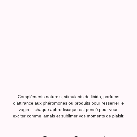
Compléments naturels, stimulants de libido, parfums
d’attirance aux phéromones ou produits pour resserrer le
vagin… chaque aphrodisiaque est pensé pour vous
exciter comme jamais et sublimer vos moments de plaisir.
Parce que votre bien-être est notre priorité, Jong’ena
Lovestore sélectionne uniquement des aphrodisiaques