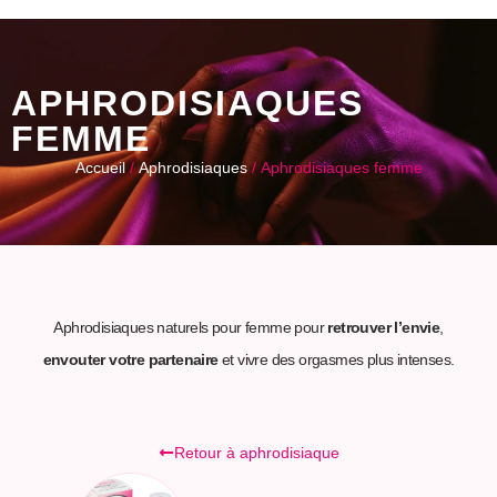
APHRODISIAQUES
FEMME
Accueil
/
Aphrodisiaques
/ Aphrodisiaques femme
Aphrodisiaques naturels pour femme pour
retrouver l’envie
,
envouter votre partenaire
et vivre des orgasmes plus intenses.
Retour à aphrodisiaque