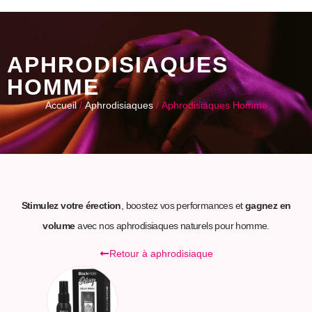
APHRODISIAQUES
HOMME
Accueil
/
Aphrodisiaques
/ Aphrodisiaques Homme
Stimulez votre érection
, boostez vos performances et
gagnez en
volume
avec nos aphrodisiaques naturels pour homme.
Retour à aphrodisiaque