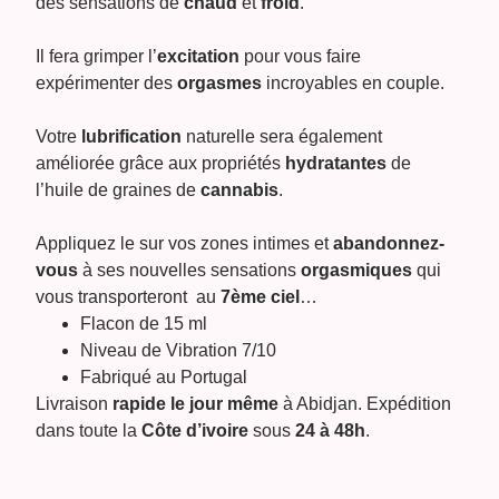
des sensations de
chaud
et
froid
.
Il fera grimper l’
excitation
pour vous faire
expérimenter des
orgasmes
incroyables en couple.
Votre
lubrification
naturelle sera également
améliorée grâce
aux propriétés
hydratantes
de
l’huile de graines de
cannabis
.
Appliquez le sur vos zones intimes et
abandonnez-
vous
à ses nouvelles sensations
orgasmiques
qui
vous transporteront au
7ème ciel
…
Flacon de 15 ml
Niveau de Vibration 7/10
Fabriqué au Portugal
Livraison
rapide le jour même
à Abidjan. Expédition
dans toute la
Côte d’ivoire
sous
24 à 48h
.