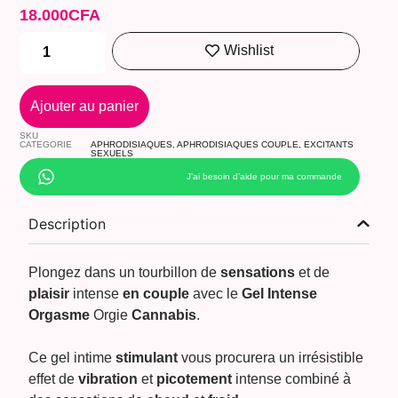
18.000
CFA
Wishlist
Ajouter au panier
SKU
CATEGORIE
APHRODISIAQUES
,
APHRODISIAQUES COUPLE
,
EXCITANTS
SEXUELS
J’ai besoin d’aide pour ma commande
Description
Plongez dans un tourbillon de
sensations
et de
plaisir
intense
en couple
avec le
Gel Intense
Orgasme
Orgie
Cannabis
.
Ce gel intime
stimulant
vous procurera un irrésistible
effet de
vibration
et
picotement
intense combiné à