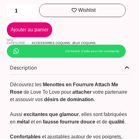
Wishlist
Ajouter au panier
SKU
CATEGORIE
ACCESSOIRES COQUINS
,
JEUX COQUINS
J’ai besoin d’aide pour ma commande
Description
Découvrez les
Menottes en Fourrure Attach Me
Rose
de Love To Love pour
attacher
votre partenaire
et assouvir vos
désirs de domination
.
Aussi
excitantes que glamour
, elles sont fabriquées
en
métal
et en
fausse fourrure douce
et de
qualité
.
Confortables
et ajustables autour de vos poignets,