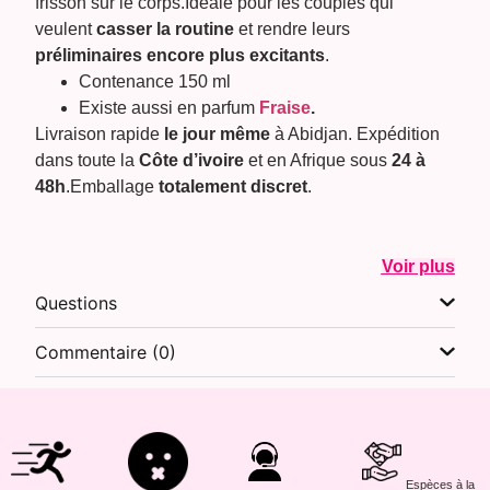
frisson sur le corps.Idéale pour les couples qui
veulent
casser la routine
et rendre leurs
préliminaires encore plus excitants
.
Contenance 150 ml
Existe aussi en parfum
Fraise
.
Livraison rapide
le jour même
à Abidjan. Expédition
dans toute la
Côte d’ivoire
et en Afrique sous
24 à
48h
.
Emballage
totalement discret
.
Voir plus
Questions
Commentaire (0)
Espèces à la