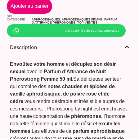
Ajouter au panier
SKU
CATEGORIE
APHRODISIAQUES
,
APHRODISIAQUES FEMME
,
PARFUM
D'ATTIRANCE PHÉROMONES
,
TOP VENTES
J’ai besoin d’aide pour ma commande
Description
Envoûtez votre homme
et
décuplez son désir
sexuel
avec le
Parfum d’Attirance de Nuit
Pherostrong Femme 50 ml
.Sa délicieuse senteur
qui combine des
notes chaudes et épicées de
vanille aphrodisiaque, de poivre rose et de
cèdre
vous rendra désirable et irrésistible auprès de
ces messieurs…Pherostrong by night est enrichi avec
une haute concentration de
phéromones
, l’hormone
naturelle féminine qui stimule le désir et
excite les
hommes
.Les effluves de ce
parfum aphrodisiaque
créeront autour de vous
une aura de mystère et de