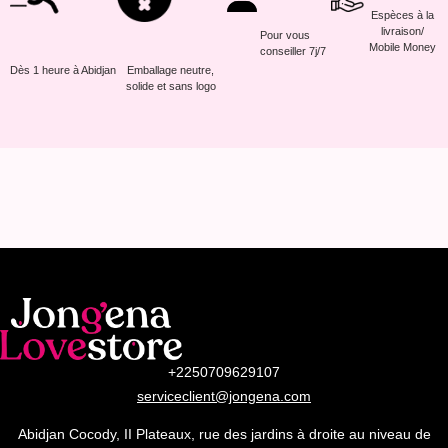
Espèces à la
livraison/
Pour vous
Mobile Money
conseiller 7j/7
Dès 1 heure à Abidjan
Emballage neutre,
solide et sans logo
+2250709629107
serviceclient@jongena.com
Abidjan Cocody, II Plateaux, rue des jardins à droite au niveau de