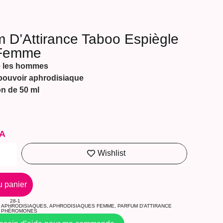
 D’Attirance Taboo Espiègle
 Femme
re les hommes
pouvoir aphrodisiaque
n de 50 ml
A
Wishlist
u panier
28-1
APHRODISIAQUES
,
APHRODISIAQUES FEMME
,
PARFUM D'ATTIRANCE
PHÉROMONES