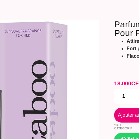
Parfum
Pour
Atti
Fort 
Flaco
18.000
CF
Ajouter a
SKU
CATEGORIE