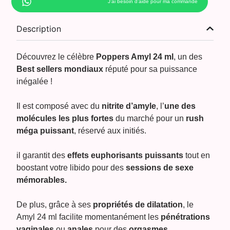
J’ai besoin d’aide pour ma commande
Description
Découvrez le célèbre
Poppers Amyl 24 ml
, un des
Best sellers mondiaux
réputé pour sa puissance
inégalée !
Il est composé avec du
nitrite d’amyle
, l’
une des
molécules les plus fortes
du marché pour un
rush
méga puissant
, réservé aux initiés.
il garantit des
effets euphorisants puissants
tout en
boostant votre libido pour des
sessions de sexe
mémorables.
De plus, grâce à ses
propriétés de dilatation
, le
Amyl 24 ml facilite momentanément les
pénétrations
vaginales
ou
anales
pour des
orgasmes