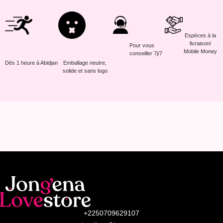
Espèces à la
livraison/
Pour vous
Mobile Money
conseiller 7j/7
Dès 1 heure à Abidjan
Emballage neutre,
solide et sans logo
+2250709629107