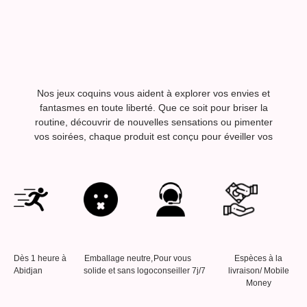
Nos jeux coquins vous aident à explorer vos envies et
fantasmes en toute liberté. Que ce soit pour briser la
routine, découvrir de nouvelles sensations ou pimenter
vos soirées, chaque produit est conçu pour éveiller vos
sens et surprendre votre partenaire.
Chez Jong’ena Lovestore, nous sélectionnons des articles
de qualité, sûrs et agréables à utiliser.
Livraison rapide et discrète partout en Côte d’Ivoire.
Nos conseillères sont disponibles 7j/7, en boutique ou via
WhatsApp, pour vous conseiller.
Dès 1 heure à
Emballage neutre,
Pour vous
Espèces à la
Abidjan
solide et sans logo
conseiller 7j/7
livraison/ Mobile
Money