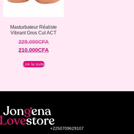
Masturbateur Réaliste
Vibrant Gros Cul ACT
229.000
CFA
210.000
CFA
Lire la suite
+2250709629107