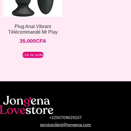
Plug Anal Vibrant
Télécommandé Mr Play
35.000
CFA
Lire la suite
+2250709629107
serviceclient@jongena.com