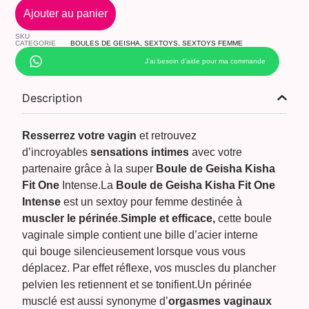
Ajouter au panier
SKU
CATEGORIE
BOULES DE GEISHA
,
SEXTOYS
,
SEXTOYS FEMME
J’ai besoin d’aide pour ma commande
Description
Resserrez votre vagin
et retrouvez
d’incroyables
sensations intimes
avec votre
partenaire grâce à la super
Boule de Geisha Kisha
Fit One
Intense.La
Boule de Geisha Kisha Fit One
Intense
est un sextoy pour femme destinée à
muscler le périnée
.
Simple et efficace,
cette boule
vaginale simple contient une bille d’acier interne
qui bouge silencieusement lorsque vous vous
déplacez. Par effet réflexe, vos muscles du plancher
pelvien les retiennent et se tonifient.Un périnée
musclé est aussi synonyme d’
orgasmes vaginaux