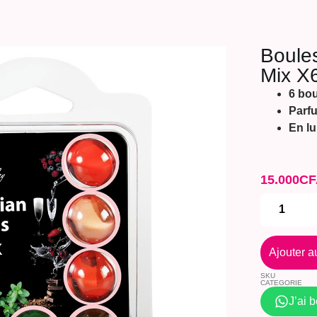
Boules
Mix X
6 bou
Parfu
En lu
15.000
CF
Ajouter a
SKU
CATEGORIE
J’ai 