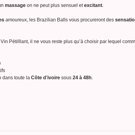
un
massage
on ne peut plus sensuel et
excitant
.
es
amoureux, les Brazilian Balls vous procureront des
sensati
Vin Pétilllant, il ne vous reste plus qu’à choisir par lequel com
e
ifs
n dans toute la
Côte d’ivoire
sous
24 à 48h
.