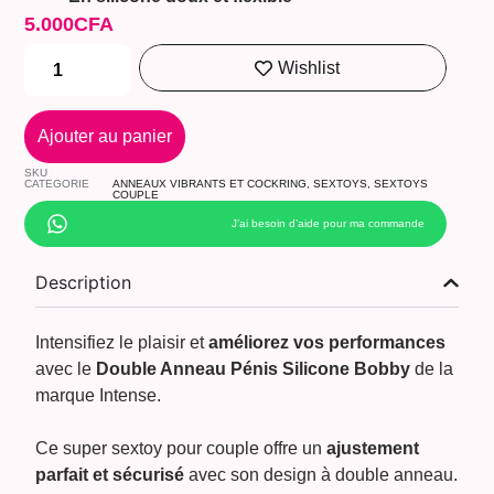
5.000
CFA
Wishlist
Ajouter au panier
SKU
CATEGORIE
ANNEAUX VIBRANTS ET COCKRING
,
SEXTOYS
,
SEXTOYS
COUPLE
J’ai besoin d’aide pour ma commande
Description
Intensifiez le plaisir et
améliorez vos performances
avec le
Double Anneau Pénis Silicone Bobby
de la
marque Intense.
Ce super sextoy pour couple offre un
ajustement
parfait et sécurisé
avec son design à double anneau.