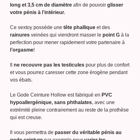
long et 3,5 cm de diamètre
afin de pouvoir
glisser
votre pénis à l’intérieur.
Ce sextoy possède une
tête phallique
et des
rainures
veinées qui viendront masser le
point G
à la
perfection pour mener rapidement votre partenaire à
l’orgasme
!
Il
ne recouvre pas les testicules
pour plus de confort
et vous pourrez caresser cette zone érogène pendant
vos ébats.
Le Gode Ceinture Hollow est fabriqué en
PVC
hypoallergénique, sans phthalates
, avec une
extrémité pleine contrairement au reste de la prothèse
qui est creuse.
Il vous permettra de
passer du véritable pénis au
gode ceinture
par exemple pour
varier les