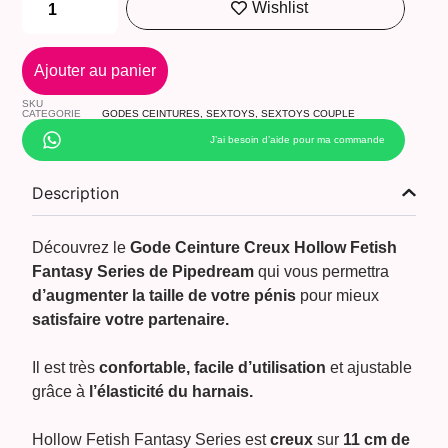
Wishlist
Ajouter au panier
SKU
CATEGORIE
GODES CEINTURES
,
SEXTOYS
,
SEXTOYS COUPLE
J’ai besoin d’aide pour ma commande
Description
Découvrez le
Gode Ceinture Creux Hollow Fetish
Fantasy Series de Pipedream
qui vous permettra
d’augmenter la taille
de votre pénis
pour mieux
satisfaire votre partenaire.
Il est très
confortable, facile d’utilisation
et ajustable
grâce à
l’élasticité du harnais.
Hollow Fetish Fantasy Series est
creux
sur
11 cm de