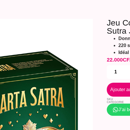
Jeu C
Sutra
Donne
220 s
Idéal
22.000
CF
Ajouter a
SKU
CATEGORIE
J’ai 