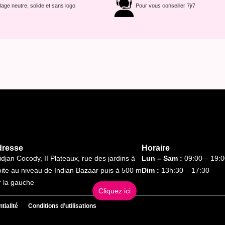
age neutre, solide et sans logo
Pour vous conseiller 7j/7
dresse
Horaire
idjan Cocody, II Plateaux, rue des jardins à
Lun – Sam :
09:00 – 19:0
oite au niveau de Indian Bazaar puis à 500 m
Dim :
13h:30 – 17:30
r la gauche
Cliquez ici
tialité
Conditions d’utilisations