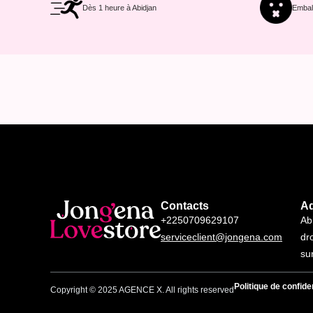
Dès 1 heure à Abidjan
Emball
Contacts
A
+2250709629107
Ab
serviceclient@jongena.com
dr
su
Politique de confiden
Copyright © 2025 AGENCE X. All rights reserved