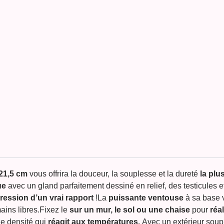
21,5 cm
vous offrira la douceur, la souplesse et la dureté
la plus
ue
avec un gland parfaitement dessiné en relief, des testicules e
pression d’un vrai rapport
!La
puissante ventouse
à sa base v
mains libres.Fixez le
sur un mur, le sol ou une chaise
pour
réa
le densité qui
réagit aux températures.
Avec un extérieur soup