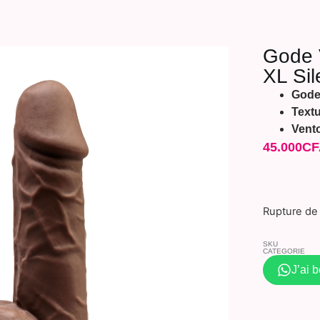
Gode 
XL Si
Gode 
Textu
Vent
45.000
CF
Rupture de
SKU
CATEGORIE
J’ai 