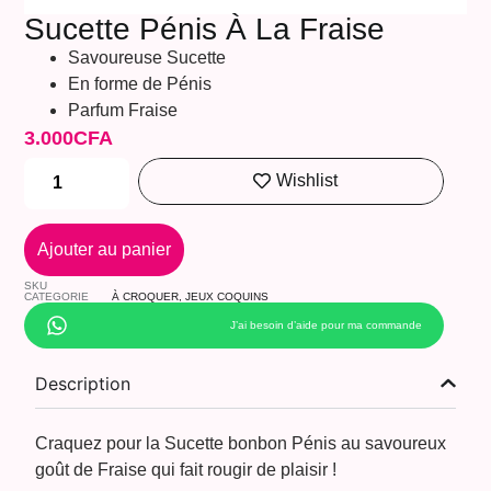
Sucette Pénis À La Fraise
Savoureuse Sucette
En forme de Pénis
Parfum Fraise
3.000
CFA
Wishlist
Ajouter au panier
SKU
CATEGORIE
À CROQUER
,
JEUX COQUINS
J’ai besoin d’aide pour ma commande
Description
Craquez pour la Sucette bonbon Pénis au savoureux
goût de Fraise qui fait rougir de plaisir !