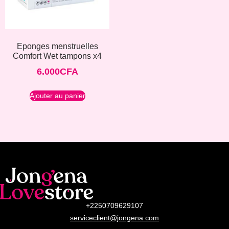
Eponges menstruelles
Comfort Wet tampons x4
6.000
CFA
Ajouter au panier
+2250709629107
serviceclient@jongena.com